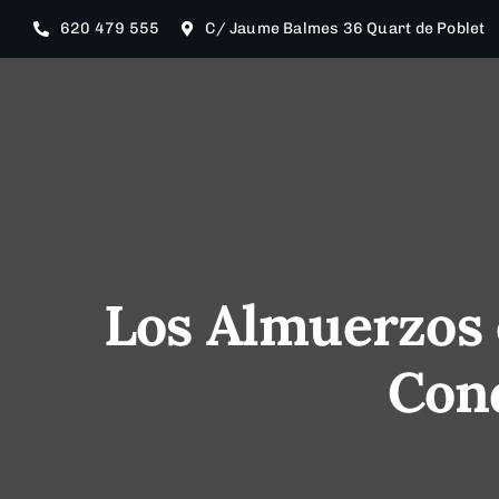
Saltar
620 479 555
C/ Jaume Balmes 36 Quart de Poblet
al
contenido
Los Almuerzos 
Conq