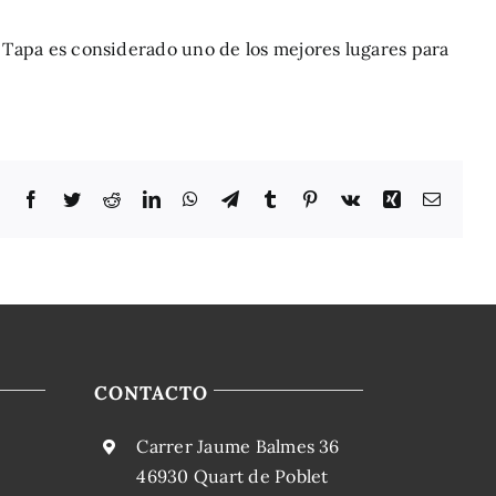
y Tapa es considerado uno de los mejores lugares para
Facebook
Twitter
Reddit
LinkedIn
WhatsApp
Telegram
Tumblr
Pinterest
Vk
Xing
Correo
electró
CONTACTO
Carrer Jaume Balmes 36
46930 Quart de Poblet