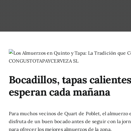
Ver
imagen
más
Bocadillos, tapas caliente
grande
esperan cada mañana
Para muchos vecinos de Quart de Poblet, el almuerzo e
disfruta de un buen bocado antes de seguir con la jor
para ofrecer los mejores almuerzos de la zona.