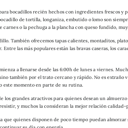
ara bocadillos recién hechos con ingredientes frescos y 
 bocadillo de tortilla, longaniza, embutido o lomo son sie
e carnes o la pechuga a la plancha con queso fundido, muy 
adillo. También ofrecemos tapas calientes, montaditos, pla
tre las más populares están las bravas caseras, los caracole
omienza a llenarse desde las 6:00h de lunes a viernes. Muc
 sino también por el trato cercano y rápido. No es extraño 
o este momento en parte de su rutina.
o de los grandes atractivos para quienes desean un almuerz
resistir, y muchos la consideran la mejor relación calidad–
a que quienes disponen de poco tiempo puedan almorzar sin
a continuar su día con energía.