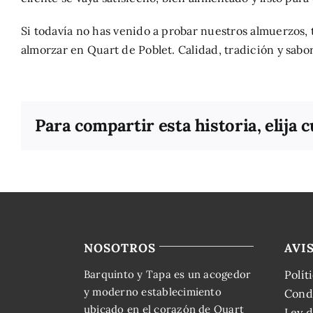
Si todavía no has venido a probar nuestros almuerzos, 
almorzar en Quart de Poblet. Calidad, tradición y sabo
Para compartir esta historia, elija 
NOSOTROS
AVI
Barquinto y Tapa es un acogedor
Polít
y moderno establecimiento
Cond
ubicado en el corazón de Quart
Ley d