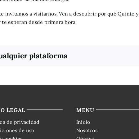
te invitamos a visitarnos. Ven a descubrir por qué Quinto 
r te esperan desde primera hora.
cualquier plataforma
SO LEGAL
MENU
ica de privacidad
Inicio
iciones de uso
Nosotros
e cookies
Ofertas