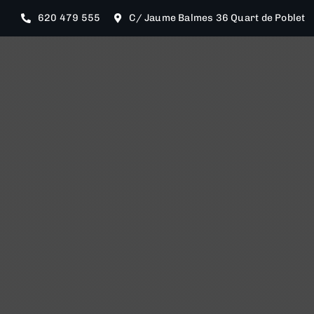
Saltar
620 479 555
C/ Jaume Balmes 36 Quart de Poblet
al
contenido